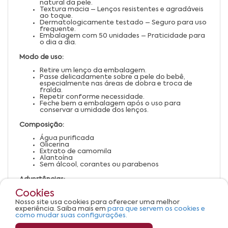
natural da pele.
Textura macia – Lenços resistentes e agradáveis
ao toque.
Dermatologicamente testado – Seguro para uso
frequente.
Embalagem com 50 unidades – Praticidade para
o dia a dia.
Modo de uso:
Retire um lenço da embalagem.
Passe delicadamente sobre a pele do bebê,
especialmente nas áreas de dobra e troca de
fralda.
Repetir conforme necessidade.
Feche bem a embalagem após o uso para
conservar a umidade dos lenços.
Composição:
Água purificada
Glicerina
Extrato de camomila
Alantoína
Sem álcool, corantes ou parabenos
Advertências:
Cookies
Uso externo.
Não utilizar em pele irritada ou lesionada.
Nosso site usa cookies para oferecer uma melhor
Manter fora do alcance de crianças.
experiência. Saiba mais em
para que servem os cookies e
Conservar em local fresco e ao abrigo da luz.
como mudar suas configurações.