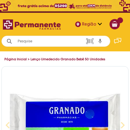
Região
Alagoas
Bahia
Página Inicial
>
Lenço Umedecido Granado Bebê 50 Unidades
Paraíba
Pernambuco