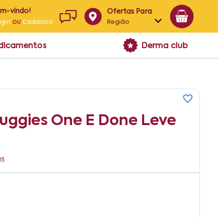
em-vindo!
Ofertas Para
ou
Região
ogin
Cadastro
Alagoas
edicamentos
Derma club
Bahia
Paraíba
Pernambuco
uggies One E Done Leve
15