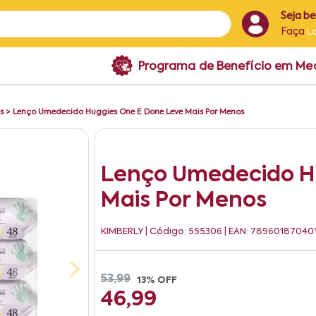
Seja b
Faça
L
Programa de Benefício em M
s
>
Lenço Umedecido Huggies One E Done Leve Mais Por Menos
Lenço Umedecido H
Mais Por Menos
KIMBERLY
| Código: 555306 | EAN: 78960187040
53,99
13% OFF
46,99