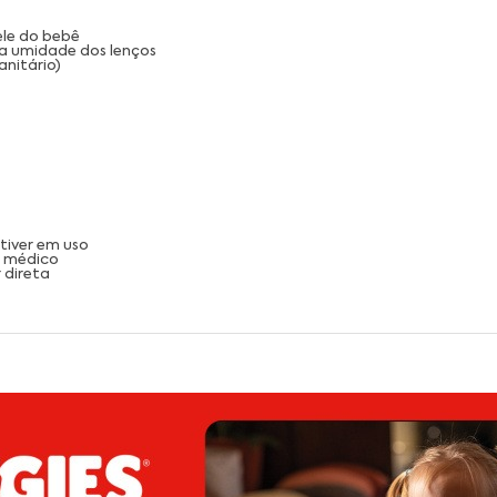
ele do bebê
a umidade dos lenços
anitário)
tiver em uso
m médico
 direta