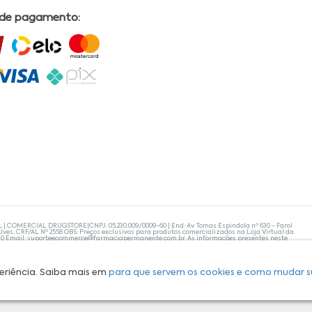
 de pagamento:
L | COMERCIAL DRUGSTORE|CNPJ: 05.230.009/0009-60 | End: Av. Tomas Espindola nº 630 - Farol
lves, CRF/AL Nº 2558 OBS: Preços exclusivos para produtos comercializados na Loja Virtual da
30 Email:
suporteecommerce@farmaciapermanente.com.br
. As informações presentes neste
 orientações de um profissional da área médica. Apenas o médico está capacitado para
s persistirem, um médico deve ser consultado. A Farmácia Permanente trabalha com as
 compras com tranquilidade. A privacidade e a segurança dos clientes são compromissos da
isponibilidade de produto em nosso estoque.
eriência. Saiba mais em
para que servem os cookies e como mudar s