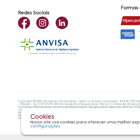
Formas
Redes Sociais
Copyright ©? 2021 Farmácias Permanente - Todos os direitos reservados. RAZÃO SOCIA
- Maceió - AL| CEP:57.051-000 Farmacêutica Responsável: Maria Cristiene de Oliveira A
Farmácias Permanente | Horário de Atendimento: De Segunda à Sexta das 8h00 às 17h
site não devem ser utilizadas para automedicação e, de forma alguma, substituem as
diagnosticar problemas de saúde e prescrever o tratamento adequado. Se os sintoma
tecnologias mais avançadas de proteção de dados, para que você possa realizar suas
Cookies
Farmácias Permanente. Todos os pedidos efetuados estão sujeitos à confirmação da d
Nosso site usa cookies para oferecer uma melhor exp
configurações.