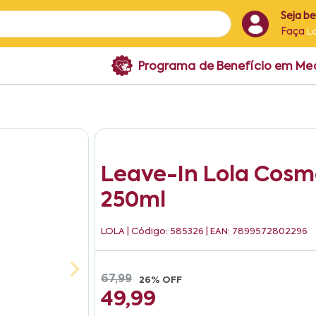
Seja b
Faça
L
Programa de Benefício em M
Leave-In Lola Cosme
250ml
LOLA
| Código: 585326 | EAN: 7899572802296
67,99
26% OFF
49,99