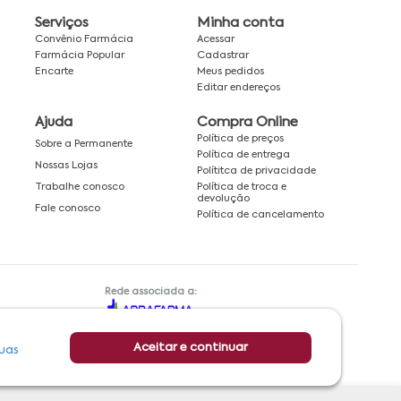
Serviços
Minha conta
Convênio Farmácia
Acessar
Farmácia Popular
Cadastrar
Encarte
Meus pedidos
Editar endereços
Ajuda
Compra Online
Política de preços
Sobre a Permanente
Política de entrega
Nossas Lojas
Polítitca de privacidade
Política de troca e
Trabalhe conosco
devolução
Fale conosco
Política de cancelamento
Rede associada a:
Aceitar e continuar
uas