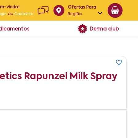
em-vindo!
Ofertas Para
ou
Região
ogin
Cadastro
Alagoas
edicamentos
Derma club
Bahia
Paraíba
Pernambuco
tics Rapunzel Milk Spray