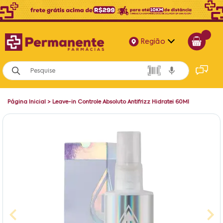
Região
Alagoas
Bahia
Página Inicial
>
Leave-in Controle Absoluto Antifrizz Hidratei 60Ml
Paraíba
Pernambuco