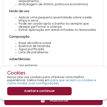
relaxamento.
Embalagem de 400ml, prática e econômica.
Modo de uso:
Aplicar uma pequena quantidade sobre a pele
limpa e seca.
Pode ser usada após o banho ou sempre que
desejar perfumar a criança.
Evitar aplicação em áreas irritadas ou lesionadas.
Composição:
Base alcoólica suave
Essência de lavanda
Água purificada
Livre de parabenos
Advertências:
Uso externo.
Manter fora do alcance de crianças.
Evitar contato com os olhos.
Cookies
Em caso de irritação, suspender o uso e procurar
Nosso site usa cookies para oferecer uma melhor
orientação médica.
experiência. Saiba mais em
para que servem os cookies e
Conservar em local fresco e ao abrigo da luz.
como mudar suas configurações.
Aceitar e continuar
Adicionar