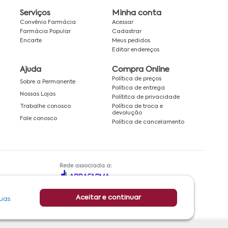
Serviços
Minha conta
Convênio Farmácia
Acessar
Farmácia Popular
Cadastrar
Encarte
Meus pedidos
Editar endereços
Ajuda
Compra Online
Política de preços
Sobre a Permanente
Política de entrega
Nossas Lojas
Polítitca de privacidade
Política de troca e
Trabalhe conosco
devolução
Fale conosco
Política de cancelamento
Rede associada a:
Aceitar e continuar
uas