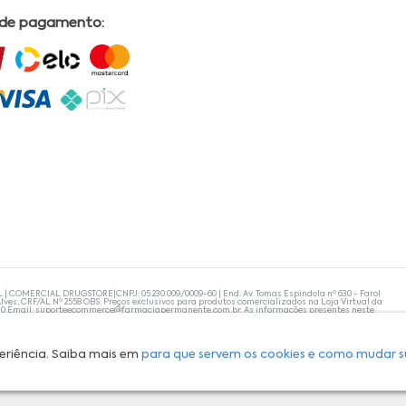
 de pagamento:
L | COMERCIAL DRUGSTORE|CNPJ: 05.230.009/0009-60 | End: Av. Tomas Espindola nº 630 - Farol
lves, CRF/AL Nº 2558 OBS: Preços exclusivos para produtos comercializados na Loja Virtual da
30 Email:
suporteecommerce@farmaciapermanente.com.br
. As informações presentes neste
 orientações de um profissional da área médica. Apenas o médico está capacitado para
s persistirem, um médico deve ser consultado. A Farmácia Permanente trabalha com as
 compras com tranquilidade. A privacidade e a segurança dos clientes são compromissos da
isponibilidade de produto em nosso estoque.
eriência. Saiba mais em
para que servem os cookies e como mudar s