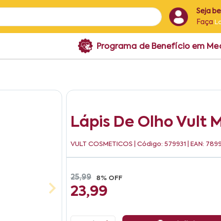
Seja b
Faça
L
Programa de Benefício em M
Lápis De Olho Vult 
VULT COSMETICOS
| Código: 579931 | EAN: 7
25,99
8% OFF
23,99