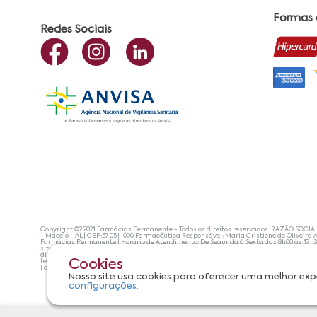
Formas
Redes Sociais
Copyright ©? 2021 Farmácias Permanente - Todos os direitos reservados. RAZÃO SOCIA
- Maceió - AL| CEP:57.051-000 Farmacêutica Responsável: Maria Cristiene de Oliveira A
Farmácias Permanente | Horário de Atendimento: De Segunda à Sexta das 8h00 às 17h
site não devem ser utilizadas para automedicação e, de forma alguma, substituem as
diagnosticar problemas de saúde e prescrever o tratamento adequado. Se os sintoma
tecnologias mais avançadas de proteção de dados, para que você possa realizar suas
Cookies
Farmácias Permanente. Todos os pedidos efetuados estão sujeitos à confirmação da d
Nosso site usa cookies para oferecer uma melhor exp
configurações.