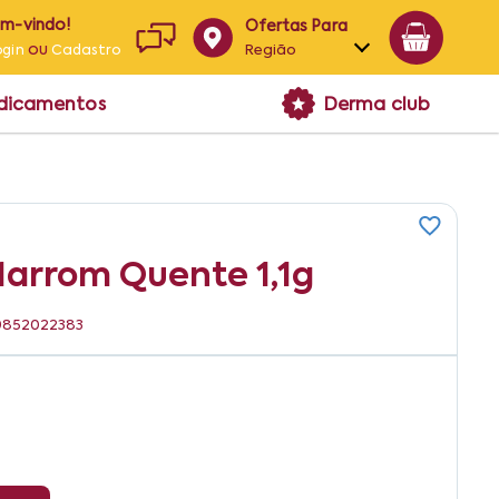
em-vindo!
Ofertas Para
ou
Região
ogin
Cadastro
Alagoas
edicamentos
Derma club
Bahia
Paraíba
Pernambuco
Marrom Quente 1,1g
899852022383