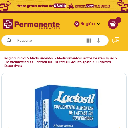
Região
Alagoas
Bahia
Página Inicial
>
Medicamentos
>
Medicamentos Isentos De Prescrição
>
Paraíba
Gastrointestinais
>
Lactosil 10000 Fcc Alu Adulto Apsen 30 Tabletes
Dispersíveis
Pernambuco