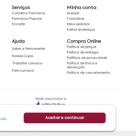
Serviços
Minha conta
Convênio Farmácia
Acessar
Farmácia Popular
Cadastrar
Encarte
Meus pedidos
Editar endereços
Ajuda
Compra Online
Política de preços
Sobre a Permanente
Política de entrega
Nossas Lojas
Polítitca de privacidade
Política de troca e
Trabalhe conosco
devolução
Fale conosco
Política de cancelamento
Rede associada a:
Aceitar e continuar
uas