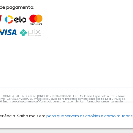
 de pagamento:
L | COMERCIAL DRUGSTORE|CNPJ: 05.230.009/0009-60 | End: Av. Tomas Espindola nº 630 - Farol
lves, CRF/AL Nº 2558 OBS: Preços exclusivos para produtos comercializados na Loja Virtual da
30 Email:
suporteecommerce@farmaciapermanente.com.br
. As informações presentes neste
 orientações de um profissional da área médica. Apenas o médico está capacitado para
s persistirem, um médico deve ser consultado. A Farmácia Permanente trabalha com as
 compras com tranquilidade. A privacidade e a segurança dos clientes são compromissos da
isponibilidade de produto em nosso estoque.
eriência. Saiba mais em
para que servem os cookies e como mudar s