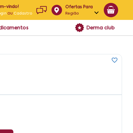
em-vindo!
Ofertas Para
ou
Região
ogin
Cadastro
Alagoas
edicamentos
Derma club
Bahia
Paraíba
Pernambuco