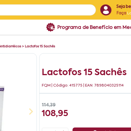
Seja b
Faça
L
Programa de Benefício em M
Antidiarréicos
>
Lactofos 15 Sachês
Lactofos 15 Sachês
FQM
| Código: 415775 | EAN: 7898040325114
114,39
108,95