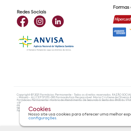
Formas
Redes Sociais
Copyright ©? 2021 Farmácias Permanente - Todos os direitos reservados. RAZÃO SOCIA
- Maceió - AL| CEP:57.051-000 Farmacêutica Responsável: Maria Cristiene de Oliveira A
Farmácias Permanente | Horário de Atendimento: De Segunda à Sexta das 8h00 às 17h
site não devem ser utilizadas para automedicação e, de forma alguma, substituem as
diagnosticar problemas de saúde e prescrever o tratamento adequado. Se os sintoma
tecnologias mais avançadas de proteção de dados, para que você possa realizar suas
Cookies
Farmácias Permanente. Todos os pedidos efetuados estão sujeitos à confirmação da d
Nosso site usa cookies para oferecer uma melhor exp
configurações.