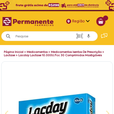
Região
Alagoas
Bahia
Página Inicial
>
Medicamentos
>
Medicamentos Isentos De Prescrição
>
Paraíba
Lactase
>
Lacday Lactase 10.000U.Fcc 30 Comprimidos Mastigáveis
Pernambuco