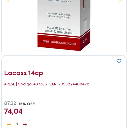
Lacass 14cp
ARESE
| Código: 497366 | EAN: 7899824400478
87,32
15% OFF
74,04
1