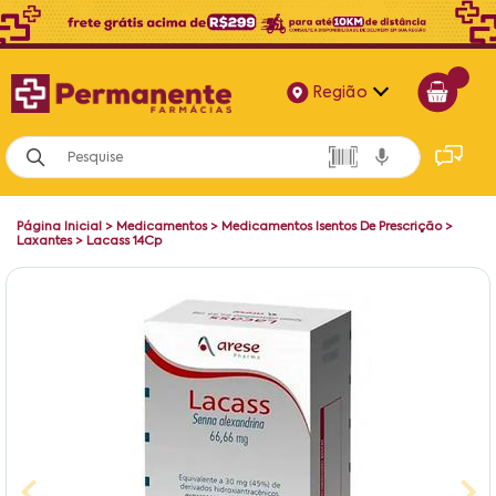
Região
Alagoas
Bahia
Página Inicial
>
Medicamentos
>
Medicamentos Isentos De Prescrição
>
Paraíba
Laxantes
>
Lacass 14Cp
Pernambuco