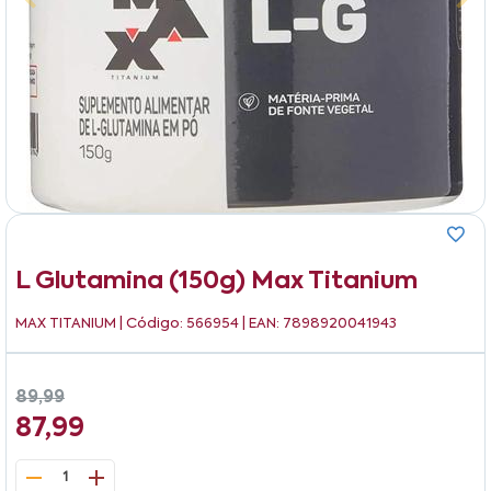
L Glutamina (150g) Max Titanium
MAX TITANIUM
| Código: 566954 | EAN: 7898920041943
89,99
87,99
1