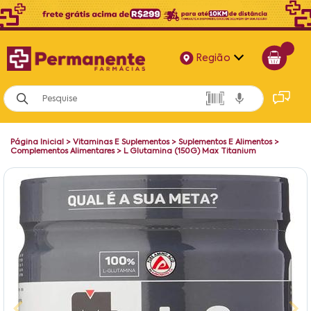
Região
Alagoas
Bahia
Página Inicial
>
Vitaminas E Suplementos
>
Suplementos E Alimentos
>
Paraíba
Complementos Alimentares
>
L Glutamina (150G) Max Titanium
Pernambuco