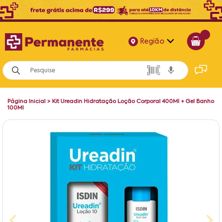
Região
Alagoas
Bahia
Página Inicial
>
Kit Ureadin Hidratação Loção Corporal 400Ml + Gel Banho
Paraíba
100Ml
Pernambuco