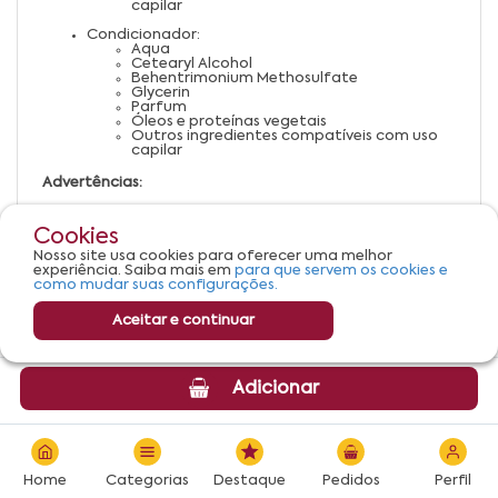
capilar
Condicionador:
Aqua
Cetearyl Alcohol
Behentrimonium Methosulfate
Glycerin
Parfum
Óleos e proteínas vegetais
Outros ingredientes compatíveis com uso
capilar
Advertências:
Uso externo. Não ingerir.
Evite contato com os olhos. Em caso de contato,
Cookies
enxágue abundantemente.
Suspenda o uso em caso de irritação ou alergia.
Nosso site usa cookies para oferecer uma melhor
Mantenha fora do alcance de crianças.
experiência. Saiba mais em
para que servem os cookies e
Armazene em local fresco, seco e ao abrigo da
como mudar suas configurações.
luz.
Aceitar e continuar
Adicionar
Home
Categorias
Destaque
Pedidos
Perfil