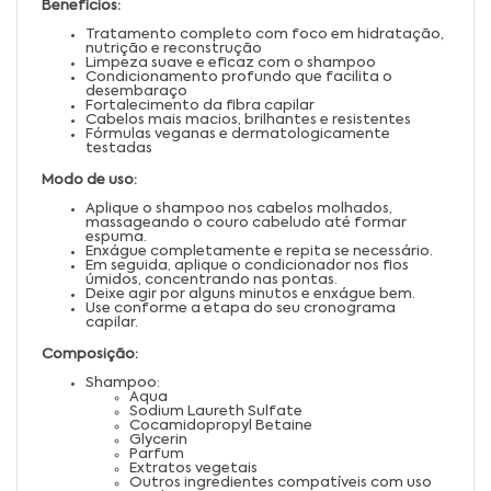
Benefícios:
Tratamento completo com foco em hidratação,
nutrição e reconstrução
Limpeza suave e eficaz com o shampoo
Condicionamento profundo que facilita o
desembaraço
Fortalecimento da fibra capilar
Cabelos mais macios, brilhantes e resistentes
Fórmulas veganas e dermatologicamente
testadas
Modo de uso:
Aplique o shampoo nos cabelos molhados,
massageando o couro cabeludo até formar
espuma.
Enxágue completamente e repita se necessário.
Em seguida, aplique o condicionador nos fios
úmidos, concentrando nas pontas.
Deixe agir por alguns minutos e enxágue bem.
Use conforme a etapa do seu cronograma
capilar.
Composição:
Shampoo:
Aqua
Sodium Laureth Sulfate
Cocamidopropyl Betaine
Glycerin
Parfum
Extratos vegetais
Outros ingredientes compatíveis com uso