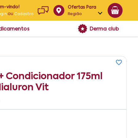
em-vindo!
Ofertas Para
ou
Região
ogin
Cadastro
Alagoas
edicamentos
Derma club
Bahia
Paraíba
Pernambuco
+ Condicionador 175ml
ialuron Vit
1