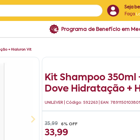
Seja b
Faça
L
Programa de Benefício em M
ção + Hialuron Vit
Kit Shampoo 350ml 
Dove Hidratação + H
UNILEVER
| Código: 592263 | EAN: 789115010380
35,99
6% OFF
33,99