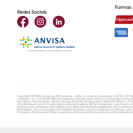
Formas
Redes Sociais
Copyright ©? 2021 Farmácias Permanente - Todos os direitos reservados. RAZÃO SOCIA
- Maceió - AL| CEP:57.051-000 Farmacêutica Responsável: Maria Cristiene de Oliveira A
Farmácias Permanente | Horário de Atendimento: De Segunda à Sexta das 8h00 às 17h
site não devem ser utilizadas para automedicação e, de forma alguma, substituem as
diagnosticar problemas de saúde e prescrever o tratamento adequado. Se os sintoma
tecnologias mais avançadas de proteção de dados, para que você possa realizar suas
Farmácias Permanente. Todos os pedidos efetuados estão sujeitos à confirmação da d