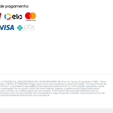
 de pagamento:
L | COMERCIAL DRUGSTORE|CNPJ: 05.230.009/0009-60 | End: Av. Tomas Espindola nº 630 - Farol
lves, CRF/AL Nº 2558 OBS: Preços exclusivos para produtos comercializados na Loja Virtual da
30 Email:
suporteecommerce@farmaciapermanente.com.br
. As informações presentes neste
 orientações de um profissional da área médica. Apenas o médico está capacitado para
s persistirem, um médico deve ser consultado. A Farmácia Permanente trabalha com as
 compras com tranquilidade. A privacidade e a segurança dos clientes são compromissos da
isponibilidade de produto em nosso estoque.