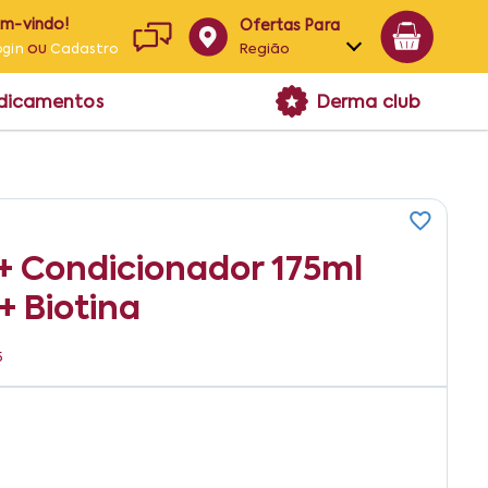
em-vindo!
Ofertas Para
ou
Região
ogin
Cadastro
Alagoas
edicamentos
Derma club
Bahia
Paraíba
Pernambuco
+ Condicionador 175ml
+ Biotina
5