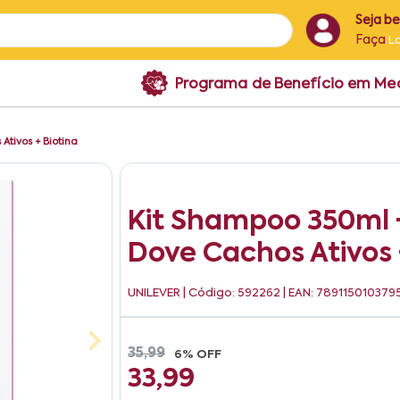
Seja b
Faça
L
Programa de Benefício em M
tivos + Biotina
Kit Shampoo 350ml 
Dove Cachos Ativos 
UNILEVER
| Código: 592262 | EAN: 789115010379
35,99
6% OFF
33,99