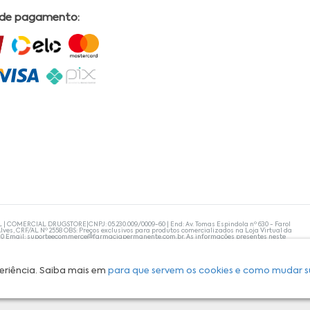
 de pagamento:
L | COMERCIAL DRUGSTORE|CNPJ: 05.230.009/0009-60 | End: Av. Tomas Espindola nº 630 - Farol
lves, CRF/AL Nº 2558 OBS: Preços exclusivos para produtos comercializados na Loja Virtual da
30 Email:
suporteecommerce@farmaciapermanente.com.br
. As informações presentes neste
 orientações de um profissional da área médica. Apenas o médico está capacitado para
s persistirem, um médico deve ser consultado. A Farmácia Permanente trabalha com as
 compras com tranquilidade. A privacidade e a segurança dos clientes são compromissos da
isponibilidade de produto em nosso estoque.
eriência. Saiba mais em
para que servem os cookies e como mudar s