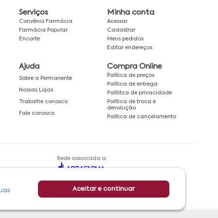
Serviços
Minha conta
Convênio Farmácia
Acessar
Farmácia Popular
Cadastrar
Encarte
Meus pedidos
Editar endereços
Ajuda
Compra Online
Política de preços
Sobre a Permanente
Política de entrega
Nossas Lojas
Polítitca de privacidade
Política de troca e
Trabalhe conosco
devolução
Fale conosco
Política de cancelamento
Rede associada a:
Aceitar e continuar
uas