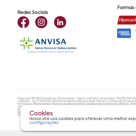
Formas
Redes Sociais
Copyright ©? 2021 Farmácias Permanente - Todos os direitos reservados. RAZÃO SOCIA
- Maceió - AL| CEP:57.051-000 Farmacêutica Responsável: Maria Cristiene de Oliveira A
Farmácias Permanente | Horário de Atendimento: De Segunda à Sexta das 8h00 às 17h
site não devem ser utilizadas para automedicação e, de forma alguma, substituem as
diagnosticar problemas de saúde e prescrever o tratamento adequado. Se os sintoma
tecnologias mais avançadas de proteção de dados, para que você possa realizar suas
Cookies
Farmácias Permanente. Todos os pedidos efetuados estão sujeitos à confirmação da d
Nosso site usa cookies para oferecer uma melhor exp
configurações.