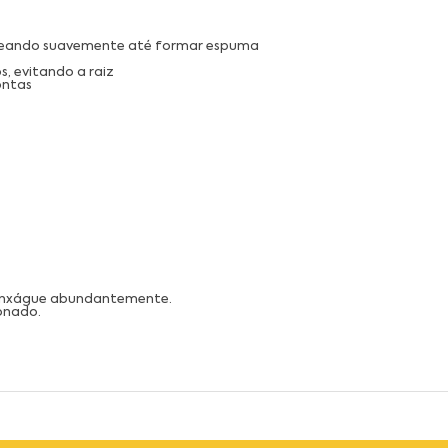
geando suavemente até formar espuma
s, evitando a raiz
ontas
 enxágue abundantemente.
ionado.