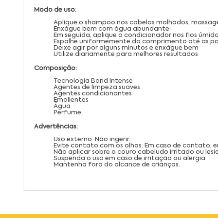
Modo de uso:
Aplique o shampoo nos cabelos molhados, massa
Enxágue bem com água abundante
Em seguida, aplique o condicionador nos fios úmido
Espalhe uniformemente do comprimento até as p
Deixe agir por alguns minutos e enxágue bem
Utilize diariamente para melhores resultados
Composição:
Tecnologia Bond Intense
Agentes de limpeza suaves
Agentes condicionantes
Emolientes
Água
Perfume
Advertências:
Uso externo. Não ingerir.
Evite contato com os olhos. Em caso de contato,
Não aplicar sobre o couro cabeludo irritado ou les
Suspenda o uso em caso de irritação ou alergia.
Mantenha fora do alcance de crianças.