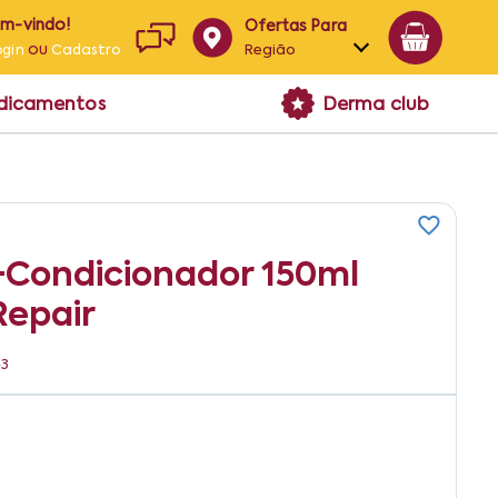
em-vindo!
Ofertas Para
ou
Região
ogin
Cadastro
Alagoas
edicamentos
Derma club
Bahia
Paraíba
Pernambuco
+condicionador 150ml
Repair
43