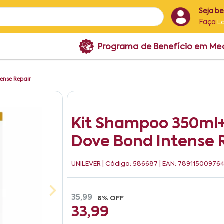
Seja b
Faça
L
Programa de Benefício em M
ense Repair
Kit Shampoo 350ml
Dove Bond Intense 
UNILEVER
| Código: 586687 | EAN: 78911500976
35,99
6% OFF
33,99