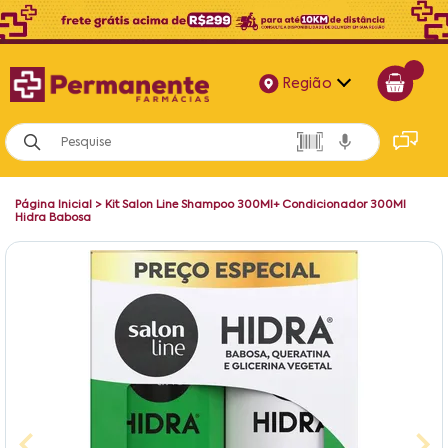
Região
Alagoas
Bahia
Página Inicial
>
Kit Salon Line Shampoo 300Ml+ Condicionador 300Ml
Paraíba
Hidra Babosa
Pernambuco