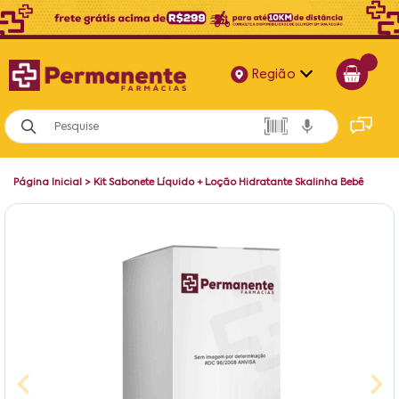
Região
Alagoas
Bahia
Página Inicial
>
Kit Sabonete Líquido + Loção Hidratante Skalinha Bebê
Paraíba
Pernambuco