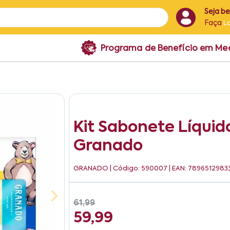
Seja b
Faça
L
Programa de Benefício em M
Kit Sabonete Líquido
Granado
GRANADO
| Código: 590007 | EAN: 7896512983
61,99
59,99