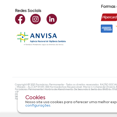
Formas
Redes Sociais
Copyright ©? 2021 Farmácias Permanente - Todos os direitos reservados. RAZÃO SOCIA
- Maceió - AL| CEP:57.051-000 Farmacêutica Responsável: Maria Cristiene de Oliveira A
Farmácias Permanente | Horário de Atendimento: De Segunda à Sexta das 8h00 às 17h
site não devem ser utilizadas para automedicação e, de forma alguma, substituem as
diagnosticar problemas de saúde e prescrever o tratamento adequado. Se os sintoma
tecnologias mais avançadas de proteção de dados, para que você possa realizar suas
Cookies
Farmácias Permanente. Todos os pedidos efetuados estão sujeitos à confirmação da d
Nosso site usa cookies para oferecer uma melhor exp
configurações.