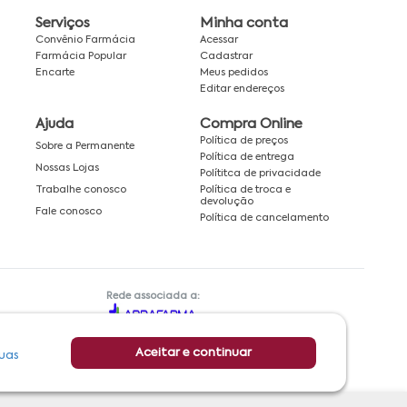
Serviços
Minha conta
Convênio Farmácia
Acessar
Farmácia Popular
Cadastrar
Encarte
Meus pedidos
Editar endereços
Ajuda
Compra Online
Política de preços
Sobre a Permanente
Política de entrega
Nossas Lojas
Polítitca de privacidade
Política de troca e
Trabalhe conosco
devolução
Fale conosco
Política de cancelamento
Rede associada a:
Aceitar e continuar
uas