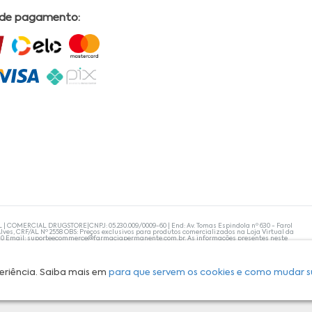
 de pagamento:
L | COMERCIAL DRUGSTORE|CNPJ: 05.230.009/0009-60 | End: Av. Tomas Espindola nº 630 - Farol
lves, CRF/AL Nº 2558 OBS: Preços exclusivos para produtos comercializados na Loja Virtual da
30 Email:
suporteecommerce@farmaciapermanente.com.br
. As informações presentes neste
 orientações de um profissional da área médica. Apenas o médico está capacitado para
s persistirem, um médico deve ser consultado. A Farmácia Permanente trabalha com as
 compras com tranquilidade. A privacidade e a segurança dos clientes são compromissos da
isponibilidade de produto em nosso estoque.
eriência. Saiba mais em
para que servem os cookies e como mudar s