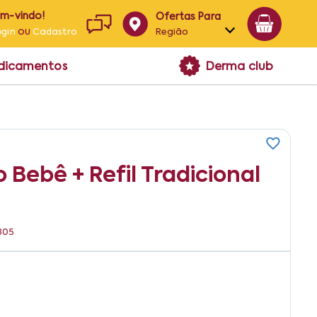
em-vindo!
Ofertas Para
ou
Região
ogin
Cadastro
Alagoas
edicamentos
Derma club
Bahia
Paraíba
Pernambuco
 Bebê + Refil Tradicional
305