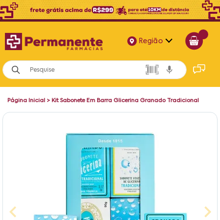
Região
Alagoas
Bahia
Página Inicial
>
Kit Sabonete Em Barra Glicerina Granado Tradicional
Paraíba
Pernambuco