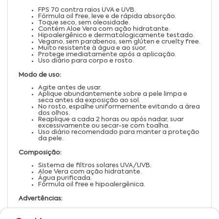
FPS 70 contra raios UVA e UVB.
Fórmula oil free, leve e de rápida absorção.
Toque seco, sem oleosidade.
Contém Aloe Vera com ação hidratante.
Hipoalergênico e dermatologicamente testado.
Vegano, sem parabenos, sem glúten e cruelty free.
Muito resistente à água e ao suor.
Protege imediatamente após a aplicação.
Uso diário para corpo e rosto.
Modo de uso:
Agite antes de usar.
Aplique abundantemente sobre a pele limpa e
seca antes da exposição ao sol.
No rosto, espalhe uniformemente evitando a área
dos olhos.
Reaplique a cada 2 horas ou após nadar, suar
excessivamente ou secar-se com toalha.
Uso diário recomendado para manter a proteção
da pele.
Composição:
Sistema de filtros solares UVA/UVB.
Aloe Vera com ação hidratante.
Água purificada.
Fórmula oil free e hipoalergênica.
Advertências:
Uso externo. Evitar contato com os olhos.
Em caso de irritação, suspender o uso e procurar