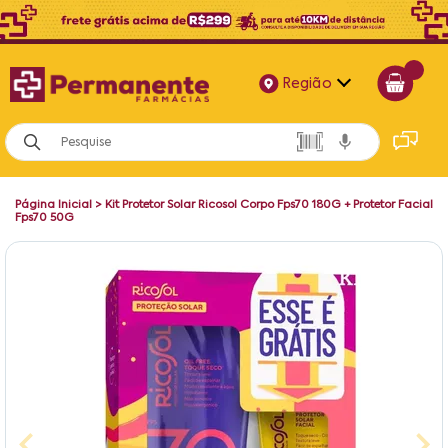
Região
Alagoas
Bahia
Página Inicial
>
Kit Protetor Solar Ricosol Corpo Fps70 180G + Protetor Facial
Paraíba
Fps70 50G
Pernambuco