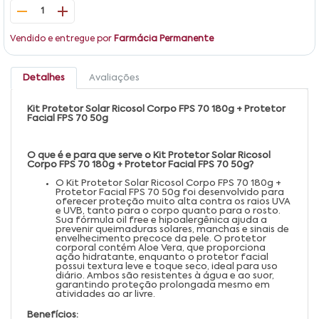
1
Vendido e entregue por
Farmácia Permanente
Detalhes
Avaliações
Kit Protetor Solar Ricosol Corpo FPS 70 180g + Protetor
Facial FPS 70 50g
O que é e para que serve o Kit Protetor Solar Ricosol
Corpo FPS 70 180g + Protetor Facial FPS 70 50g?
O Kit Protetor Solar Ricosol Corpo FPS 70 180g +
Protetor Facial FPS 70 50g foi desenvolvido para
oferecer proteção muito alta contra os raios UVA
e UVB, tanto para o corpo quanto para o rosto.
Sua fórmula oil free e hipoalergênica ajuda a
prevenir queimaduras solares, manchas e sinais de
envelhecimento precoce da pele. O protetor
corporal contém Aloe Vera, que proporciona
ação hidratante, enquanto o protetor facial
possui textura leve e toque seco, ideal para uso
diário. Ambos são resistentes à água e ao suor,
garantindo proteção prolongada mesmo em
atividades ao ar livre.
Benefícios: