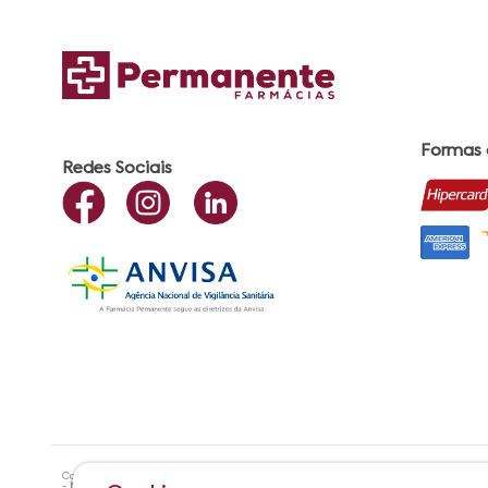
Formas
Redes Sociais
Copyright ©? 2021 Farmácias Permanente - Todos os direitos reservados. RAZÃO SOCIA
- Maceió - AL| CEP:57.051-000 Farmacêutica Responsável: Maria Cristiene de Oliveira A