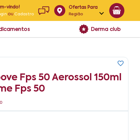
em-vindo!
Ofertas Para
ou
Região
ogin
Cadastro
Alagoas
edicamentos
Derma club
Bahia
Paraíba
Pernambuco
bove Fps 50 Aerossol 150ml
eme Fps 50
30