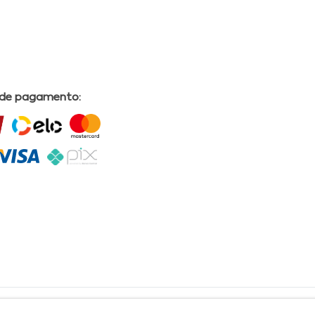
 de pagamento:
L | COMERCIAL DRUGSTORE|CNPJ: 05.230.009/0009-60 | End: Av. Tomas Espindola nº 630 - Farol
lves, CRF/AL Nº 2558 OBS: Preços exclusivos para produtos comercializados na Loja Virtual da