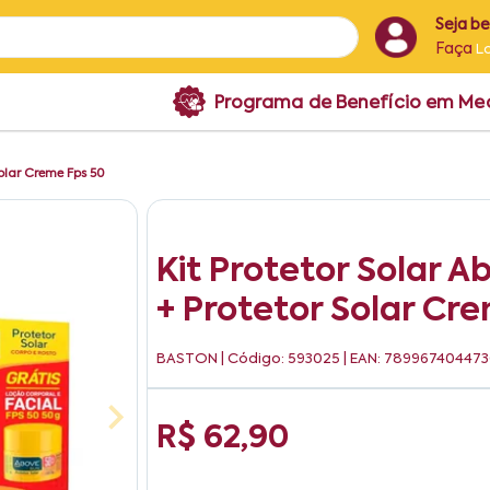
Seja b
Faça
L
Programa de Benefício em M
Solar Creme Fps 50
Kit Protetor Solar A
+ Protetor Solar Cr
BASTON
| Código: 593025 | EAN: 78996740447
R$ 62,90