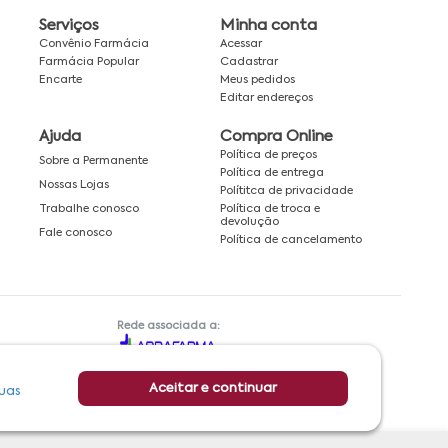
Serviços
Minha conta
Convênio Farmácia
Acessar
Farmácia Popular
Cadastrar
Encarte
Meus pedidos
Editar endereços
Ajuda
Compra Online
Política de preços
Sobre a Permanente
Política de entrega
Nossas Lojas
Polítitca de privacidade
Política de troca e
Trabalhe conosco
devolução
Fale conosco
Política de cancelamento
Rede associada a:
Aceitar e continuar
uas