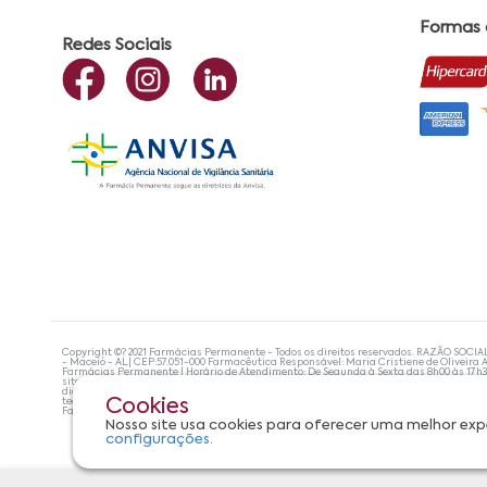
Formas
Redes Sociais
Copyright ©? 2021 Farmácias Permanente - Todos os direitos reservados. RAZÃO SOCIA
- Maceió - AL| CEP:57.051-000 Farmacêutica Responsável: Maria Cristiene de Oliveira A
Farmácias Permanente | Horário de Atendimento: De Segunda à Sexta das 8h00 às 17h
site não devem ser utilizadas para automedicação e, de forma alguma, substituem as
diagnosticar problemas de saúde e prescrever o tratamento adequado. Se os sintoma
tecnologias mais avançadas de proteção de dados, para que você possa realizar suas
Cookies
Farmácias Permanente. Todos os pedidos efetuados estão sujeitos à confirmação da d
Nosso site usa cookies para oferecer uma melhor exp
configurações.