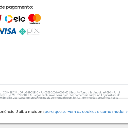
 de pagamento:
L | COMERCIAL DRUGSTORE|CNPJ: 05.230.009/0009-60 | End: Av. Tomas Espindola nº 630 - Farol
lves, CRF/AL Nº 2558 OBS: Preços exclusivos para produtos comercializados na Loja Virtual da
30 Email:
suporteecommerce@farmaciapermanente.com.br
. As informações presentes neste
 orientações de um profissional da área médica. Apenas o médico está capacitado para
s persistirem, um médico deve ser consultado. A Farmácia Permanente trabalha com as
 compras com tranquilidade. A privacidade e a segurança dos clientes são compromissos da
isponibilidade de produto em nosso estoque.
eriência. Saiba mais em
para que servem os cookies e como mudar s