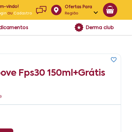
em-vindo!
Ofertas Para
ou
Região
ogin
Cadastro
Alagoas
edicamentos
Derma club
Bahia
Paraíba
Pernambuco
Above Fps30 150ml+grátis
9