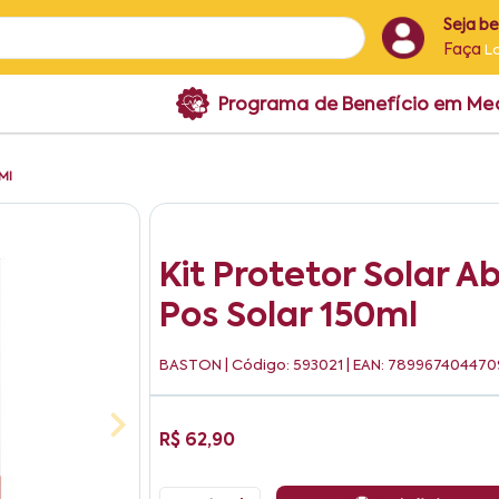
Seja b
Faça
L
Programa de Benefício em M
0Ml
Kit Protetor Solar 
Pos Solar 150ml
BASTON
| Código: 593021 | EAN: 789967404470
R$ 62,90