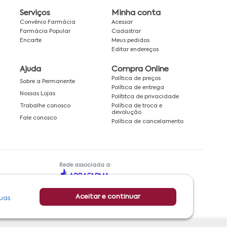
Serviços
Minha conta
Convênio Farmácia
Acessar
Farmácia Popular
Cadastrar
Encarte
Meus pedidos
Editar endereços
Ajuda
Compra Online
Política de preços
Sobre a Permanente
Política de entrega
Nossas Lojas
Polítitca de privacidade
Política de troca e
Trabalhe conosco
devolução
Fale conosco
Política de cancelamento
Rede associada a:
Aceitar e continuar
uas