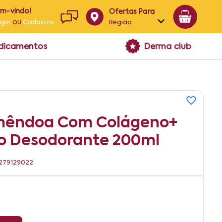
em-vindo!
Ofertas Para
ou
Região
ogin
Cadastro
Alagoas
edicamentos
Derma club
Bahia
Paraíba
Pernambuco
 Amêndoa Com Colágeno+
o Desodorante 200ml
6279129022