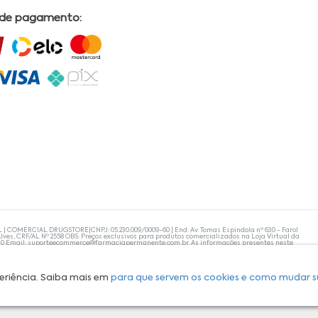
 de pagamento:
L | COMERCIAL DRUGSTORE|CNPJ: 05.230.009/0009-60 | End: Av. Tomas Espindola nº 630 - Farol
lves, CRF/AL Nº 2558 OBS: Preços exclusivos para produtos comercializados na Loja Virtual da
30 Email:
suporteecommerce@farmaciapermanente.com.br
. As informações presentes neste
 orientações de um profissional da área médica. Apenas o médico está capacitado para
s persistirem, um médico deve ser consultado. A Farmácia Permanente trabalha com as
 compras com tranquilidade. A privacidade e a segurança dos clientes são compromissos da
isponibilidade de produto em nosso estoque.
eriência. Saiba mais em
para que servem os cookies e como mudar s