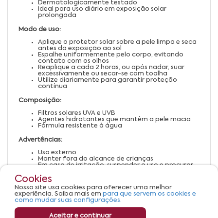
Dermatologicamente testado
Ideal para uso diário em exposição solar
prolongada
Modo de uso:
Aplique o protetor solar sobre a pele limpa e seca
antes da exposição ao sol
Espalhe uniformemente pelo corpo, evitando
contato com os olhos
Reaplique a cada 2 horas, ou após nadar, suar
excessivamente ou secar-se com toalha
Utilize diariamente para garantir proteção
contínua
Composição:
Filtros solares UVA e UVB
Agentes hidratantes que mantêm a pele macia
Fórmula resistente à água
Advertências:
Uso externo
Manter fora do alcance de crianças
Em caso de irritação, suspender o uso e procurar
orientação médica
Cookies
Evitar contato com os olhos; caso ocorra,
enxaguar abundantemente com água
Nosso site usa cookies para oferecer uma melhor
Conservar em local fresco e ao abrigo da luz
experiência. Saiba mais em
para que servem os cookies e
direta
como mudar suas configurações.
Aceitar e continuar