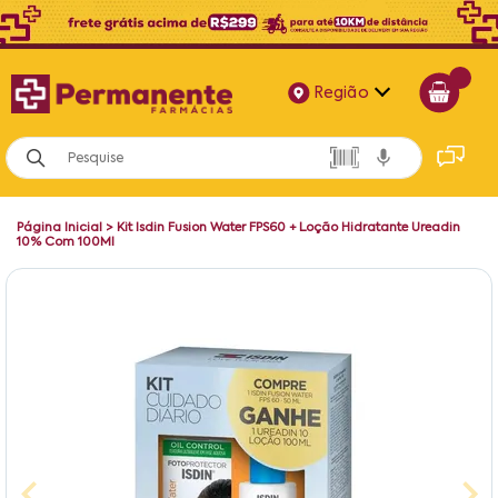
Região
Alagoas
Bahia
Página Inicial
>
Kit Isdin Fusion Water FPS60 + Loção Hidratante Ureadin
Paraíba
10% Com 100Ml
Pernambuco