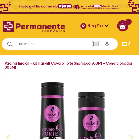
Região
Alagoas
Bahia
Página Inicial
>
Kit Haskell Cavalo Forte Shampoo 500Ml + Condicionador
Paraíba
300Ml
Pernambuco