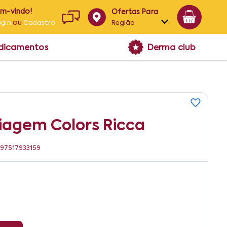
em-vindo!
Ofertas Para
ou
Região
ogin
Cadastro
Alagoas
edicamentos
Derma club
Bahia
Paraíba
Pernambuco
iagem Colors Ricca
7897517933159