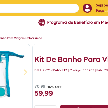
Seja b
Faça
L
Programa de Benefício em M
Banho Para Viagem Colors Ricca
Kit De Banho Para V
BELLIZ COMPANY IND
| Código: 566783 | EAN: 
70,99
16% OFF
59,99