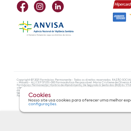
Copyright ©? 2021 Farmácias Permanente - Todos os direitos reservados. RAZÃO SOCIA
- Maceió - AL| CEP:57.051-000 Farmacêutica Responsável: Maria Cristiene de Oliveira A
Farmácias Permanente | Horário de Atendimento: De Segunda à Sexta das 8h00 às 17h
site não devem ser utilizadas para automedicação e, de forma alguma, substituem as
diagnosticar problemas de saúde e prescrever o tratamento adequado. Se os sintoma
tecnologias mais avançadas de proteção de dados, para que você possa realizar suas
Cookies
Farmácias Permanente. Todos os pedidos efetuados estão sujeitos à confirmação da d
Nosso site usa cookies para oferecer uma melhor exp
configurações.