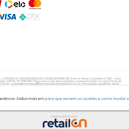
L | COMERCIAL DRUGSTORE|CNPJ: 05.230.009/0009-60 | End: Av. Tomas Espindola nº 630 - Farol
lves, CRF/AL Nº 2558 OBS: Preços exclusivos para produtos comercializados na Loja Virtual da
30 Email:
suporteecommerce@farmaciapermanente.com.br
. As informações presentes neste
 orientações de um profissional da área médica. Apenas o médico está capacitado para
s persistirem, um médico deve ser consultado. A Farmácia Permanente trabalha com as
 compras com tranquilidade. A privacidade e a segurança dos clientes são compromissos da
isponibilidade de produto em nosso estoque.
eriência. Saiba mais em
para que servem os cookies e como mudar s
Desenvolvido por: