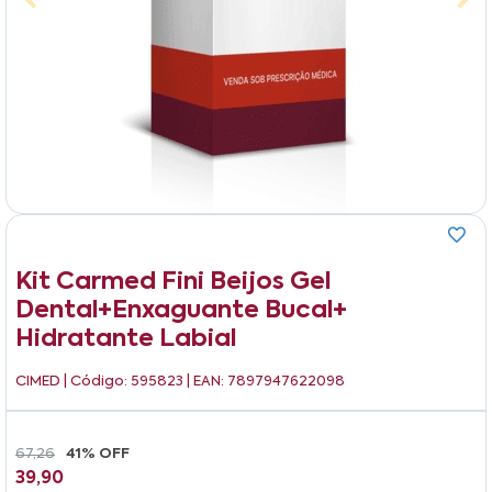
Kit Carmed Fini Beijos Gel
Dental+enxaguante Bucal+
Hidratante Labial
CIMED
| Código: 595823 | EAN: 7897947622098
67,26
41% OFF
39,90