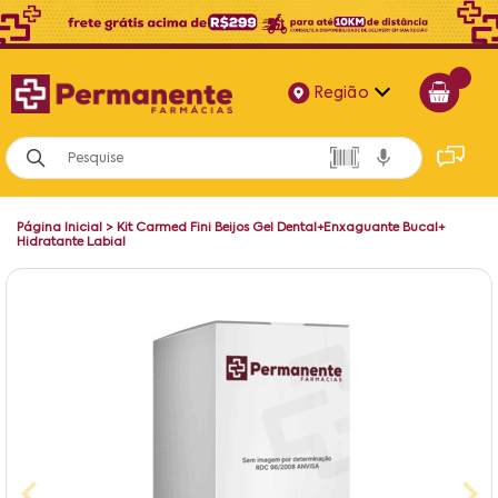
Região
Alagoas
Bahia
Página Inicial
>
Kit Carmed Fini Beijos Gel Dental+Enxaguante Bucal+
Paraíba
Hidratante Labial
Pernambuco