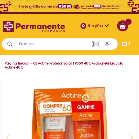
Região
Alagoas
Bahia
Página Inicial
>
Kit Actine Protetor Solar FPS60 40G+Sabonete Liquido
Paraíba
Actine 40G
Pernambuco