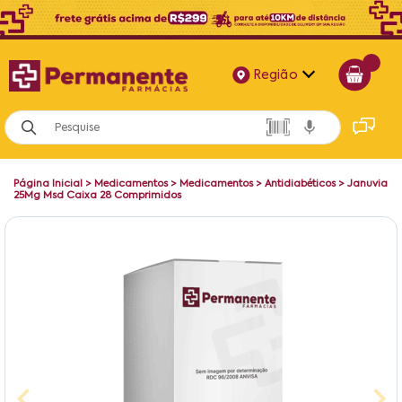
Região
Alagoas
Bahia
Página Inicial
>
Medicamentos
>
Medicamentos
>
Antidiabéticos
>
Januvia
Paraíba
25Mg Msd Caixa 28 Comprimidos
Pernambuco