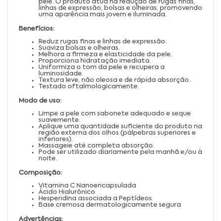
pele. O produto atua na redução de rugas finas,
linhas de expressão, bolsas e olheiras, promovendo
uma aparência mais jovem e iluminada.
Benefícios:
Reduz rugas finas e linhas de expressão.
Suaviza bolsas e olheiras.
Melhora a firmeza e elasticidade da pele.
Proporciona hidratação imediata.
Uniformiza o tom da pele e recupera a
luminosidade.
Textura leve, não oleosa e de rápida absorção.
Testado oftalmologicamente.
Modo de uso:
Limpe a pele com sabonete adequado e seque
suavemente.
Aplique uma quantidade suficiente do produto na
região externa dos olhos (pálpebras superiores e
inferiores).
Massageie até completa absorção.
Pode ser utilizado diariamente pela manhã e/ou à
noite.
Composição:
Vitamina C Nanoencapsulada
Ácido Hialurônico
Hesperidina associada a Peptídeos
Base cremosa dermatologicamente segura
Advertências: