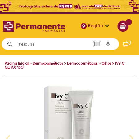
Região
Alagoas
Bahia
Página Inicial
>
Dermocosméticos
>
Dermocosméticos
>
Olhos
>
IVY C
Paraíba
OLHOS 15G
Pernambuco