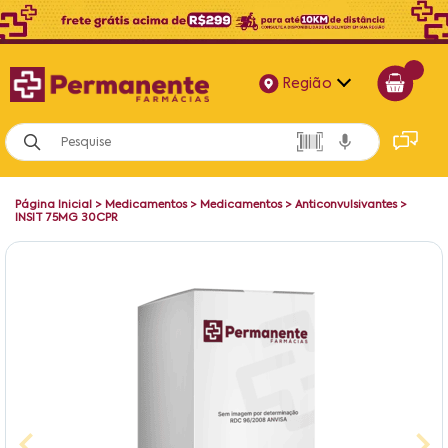
Região
Alagoas
Bahia
Página Inicial
>
Medicamentos
>
Medicamentos
>
Anticonvulsivantes
>
Paraíba
INSIT 75MG 30CPR
Pernambuco