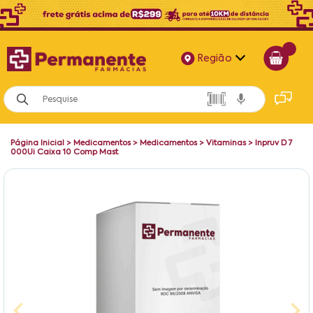
Região
Alagoas
Bahia
Página Inicial
>
Medicamentos
>
Medicamentos
>
Vitaminas
>
Inpruv D 7
Paraíba
000Ui Caixa 10 Comp Mast
Pernambuco