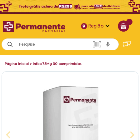
Região
Alagoas
Bahia
Página Inicial
>
Infoc 75Mg 30 comprimidos
Paraíba
Pernambuco