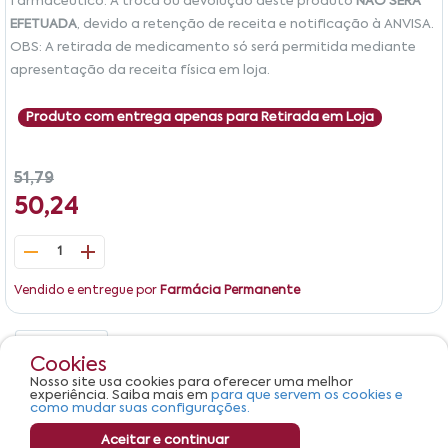
farmacêutico. A troca ou devolução deste produto
NÃO SERÁ
EFETUADA
, devido a retenção de receita e notificação à ANVISA.
OBS: A retirada de medicamento só será permitida mediante
apresentação da receita física em loja.
Produto com entrega apenas para Retirada em Loja
51,79
50,24
1
Vendido e entregue por
Farmácia Permanente
Detalhes
Avaliações
Cookies
Nosso site usa cookies para oferecer uma melhor
Produto não apresenta descrição.
experiência. Saiba mais em
para que servem os cookies e
como mudar suas configurações.
Aceitar e continuar