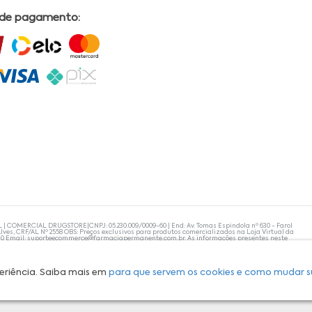
 de pagamento:
L | COMERCIAL DRUGSTORE|CNPJ: 05.230.009/0009-60 | End: Av. Tomas Espindola nº 630 - Farol
lves, CRF/AL Nº 2558 OBS: Preços exclusivos para produtos comercializados na Loja Virtual da
30 Email:
suporteecommerce@farmaciapermanente.com.br
. As informações presentes neste
 orientações de um profissional da área médica. Apenas o médico está capacitado para
s persistirem, um médico deve ser consultado. A Farmácia Permanente trabalha com as
 compras com tranquilidade. A privacidade e a segurança dos clientes são compromissos da
isponibilidade de produto em nosso estoque.
eriência. Saiba mais em
para que servem os cookies e como mudar s