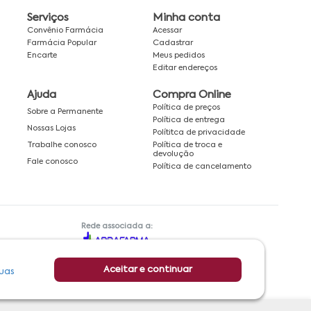
Serviços
Minha conta
Convênio Farmácia
Acessar
Farmácia Popular
Cadastrar
Encarte
Meus pedidos
Editar endereços
Ajuda
Compra Online
Política de preços
Sobre a Permanente
Política de entrega
Nossas Lojas
Polítitca de privacidade
Política de troca e
Trabalhe conosco
devolução
Fale conosco
Política de cancelamento
Rede associada a:
Aceitar e continuar
uas