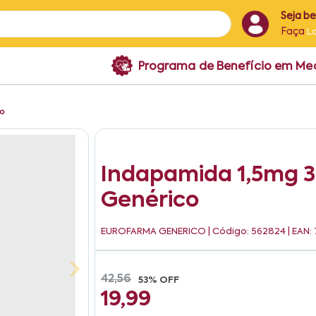
Seja b
Faça
L
Programa de Benefício em M
o
Indapamida 1,5mg 
Genérico
EUROFARMA GENERICO
| Código: 562824 | EAN:
42,56
53% OFF
19,99