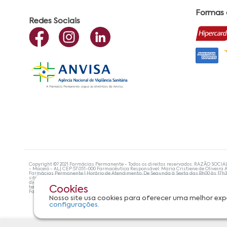
Formas
Redes Sociais
Copyright ©? 2021 Farmácias Permanente - Todos os direitos reservados. RAZÃO SOCIA
- Maceió - AL| CEP:57.051-000 Farmacêutica Responsável: Maria Cristiene de Oliveira A
Farmácias Permanente | Horário de Atendimento: De Segunda à Sexta das 8h00 às 17h
site não devem ser utilizadas para automedicação e, de forma alguma, substituem as
diagnosticar problemas de saúde e prescrever o tratamento adequado. Se os sintoma
tecnologias mais avançadas de proteção de dados, para que você possa realizar suas
Cookies
Farmácias Permanente. Todos os pedidos efetuados estão sujeitos à confirmação da d
Nosso site usa cookies para oferecer uma melhor exp
configurações.