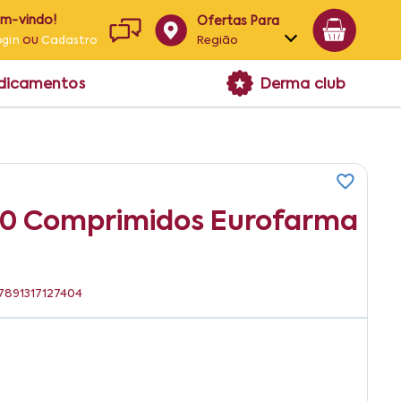
em-vindo!
Ofertas Para
ou
Região
ogin
Cadastro
Alagoas
edicamentos
Derma club
Bahia
Paraíba
Pernambuco
30 Comprimidos Eurofarma
 7891317127404