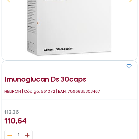
Imunoglucan Ds 30caps
HEBRON
| Código: 561072 | EAN: 7896685303467
112,36
110,64
1