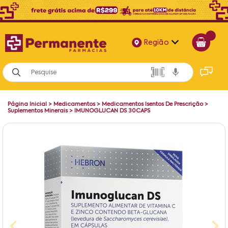
Região
Alagoas
Bahia
Página Inicial
>
Medicamentos
>
Medicamentos Isentos De Prescrição
>
Paraíba
Suplementos Minerais
>
IMUNOGLUCAN DS 30CAPS
Pernambuco