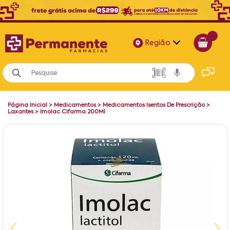
Região
Alagoas
Bahia
Página Inicial
>
Medicamentos
>
Medicamentos Isentos De Prescrição
>
Paraíba
Laxantes
>
Imolac Cifarma 200Ml
Pernambuco