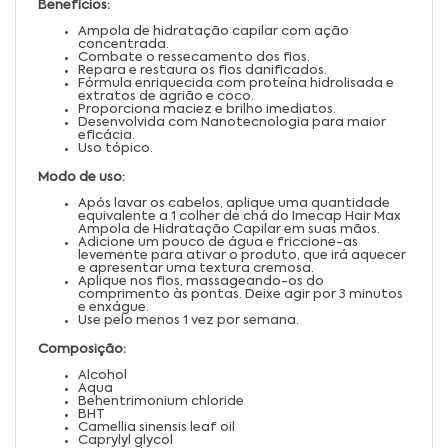
Benefícios:
Ampola de hidratação capilar com ação
concentrada.
Combate o ressecamento dos fios.
Repara e restaura os fios danificados.
Fórmula enriquecida com proteína hidrolisada e
extratos de agrião e coco.
Proporciona maciez e brilho imediatos.
Desenvolvida com Nanotecnologia para maior
eficácia.
Uso tópico.
Modo de uso:
Após lavar os cabelos, aplique uma quantidade
equivalente a 1 colher de chá do Imecap Hair Max
Ampola de Hidratação Capilar em suas mãos.
Adicione um pouco de água e friccione-as
levemente para ativar o produto, que irá aquecer
e apresentar uma textura cremosa.
Aplique nos fios, massageando-os do
comprimento às pontas. Deixe agir por 3 minutos
e enxágue.
Use pelo menos 1 vez por semana.
Composição:
Alcohol
Aqua
Behentrimonium chloride
BHT
Camellia sinensis leaf oil
Caprylyl glycol