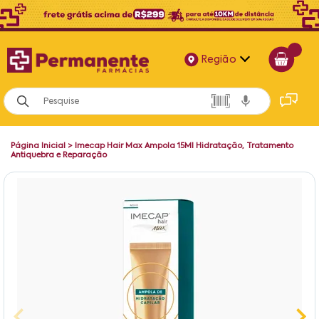
Região
Alagoas
Bahia
Página Inicial
>
Imecap Hair Max Ampola 15Ml Hidratação, Tratamento
Paraíba
Antiquebra e Reparação
Pernambuco