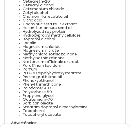
Ceteareth-20
Cetearyl alcohol
Cetrimonium chloride
Cetyl alcohol
Chamomilla recutita oil
Citric acid
Cocos nucifera fruit extract
Helianthus annuus seed oil
Hydrolyzed soy protein
Hydroxypropyl methylcellulose
Isopropyl alcohol
Lanolin
Magnesium chloride
Magnesium nitrate
Methylchloroisothiazolinone
Methylisothiazolinone
Nasturtium officinale extract
Paraffinum liquidum
Parfum
PEG-30 dipolyhydroxystearate
Persea gratissima oil
Phenoxyethanol
Phenyl trimethicone
Poloxamer 407
Polysorbate 80
Propylene glycol
Quaternium-70
Sorbitan oleate
Stearamidopropyl dimethylamine
Tocopherol
Tocopheryl acetate
Advertências: