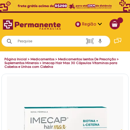
Região
Alagoas
Bahia
Página Inicial
>
Medicamentos
>
Medicamentos Isentos De Prescrição
>
Paraíba
Suplementos Minerais
>
Imecap Hair Max 30 Cápsulas Vitaminas para
Cabelos e Unhas com Cisteína
Pernambuco