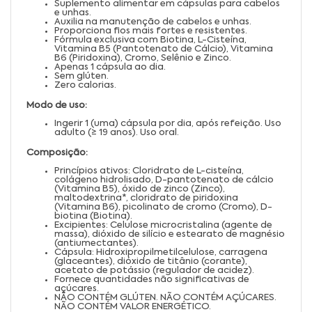
Suplemento alimentar em cápsulas para cabelos
e unhas.
Auxilia na manutenção de cabelos e unhas.
Proporciona fios mais fortes e resistentes.
Fórmula exclusiva com Biotina, L-Cisteína,
Vitamina B5 (Pantotenato de Cálcio), Vitamina
B6 (Piridoxina), Cromo, Selênio e Zinco.
Apenas 1 cápsula ao dia.
Sem glúten.
Zero calorias.
Modo de uso:
Ingerir 1 (uma) cápsula por dia, após refeição. Uso
adulto (≥ 19 anos). Uso oral.
Composição:
Princípios ativos: Cloridrato de L-cisteína,
colágeno hidrolisado, D-pantotenato de cálcio
(Vitamina B5), óxido de zinco (Zinco),
maltodextrina*, cloridrato de piridoxina
(Vitamina B6), picolinato de cromo (Cromo), D-
biotina (Biotina).
Excipientes: Celulose microcristalina (agente de
massa), dióxido de silício e estearato de magnésio
(antiumectantes).
Cápsula: Hidroxipropilmetilcelulose, carragena
(glaceantes), dióxido de titânio (corante),
acetato de potássio (regulador de acidez).
Fornece quantidades não significativas de
açúcares.
NÃO CONTÉM GLÚTEN. NÃO CONTÉM AÇÚCARES.
NÃO CONTÉM VALOR ENERGÉTICO.