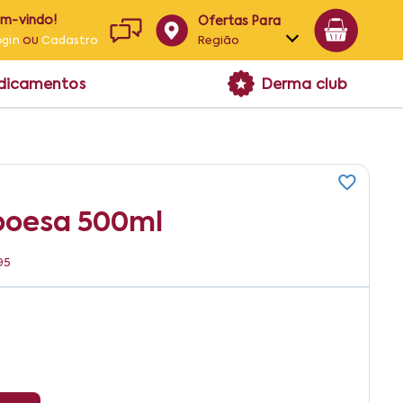
em-vindo!
Ofertas Para
ou
Região
ogin
Cadastro
Alagoas
edicamentos
Derma club
Bahia
Paraíba
Pernambuco
boesa 500ml
95