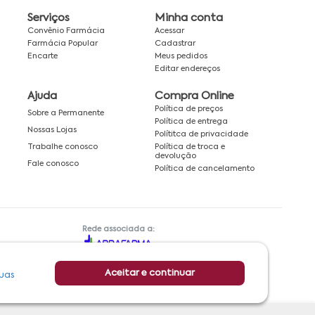
Serviços
Minha conta
Convênio Farmácia
Acessar
Farmácia Popular
Cadastrar
Encarte
Meus pedidos
Editar endereços
Ajuda
Compra Online
Política de preços
Sobre a Permanente
Política de entrega
Nossas Lojas
Polítitca de privacidade
Política de troca e
Trabalhe conosco
devolução
Fale conosco
Política de cancelamento
Rede associada a:
Aceitar e continuar
uas