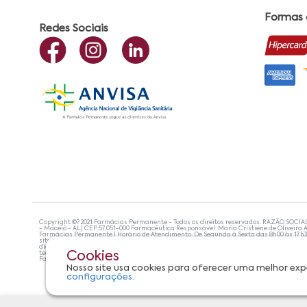
Formas
Redes Sociais
Copyright ©? 2021 Farmácias Permanente - Todos os direitos reservados. RAZÃO SOCIA
- Maceió - AL| CEP:57.051-000 Farmacêutica Responsável: Maria Cristiene de Oliveira A
Farmácias Permanente | Horário de Atendimento: De Segunda à Sexta das 8h00 às 17h
site não devem ser utilizadas para automedicação e, de forma alguma, substituem as
diagnosticar problemas de saúde e prescrever o tratamento adequado. Se os sintoma
tecnologias mais avançadas de proteção de dados, para que você possa realizar suas
Cookies
Farmácias Permanente. Todos os pedidos efetuados estão sujeitos à confirmação da d
Nosso site usa cookies para oferecer uma melhor exp
configurações.