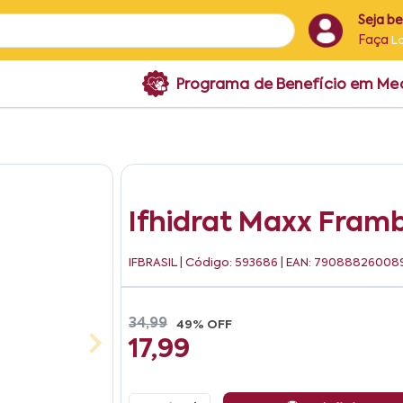
Seja b
Faça
L
Programa de Benefício em M
Ifhidrat Maxx Fram
IFBRASIL
| Código: 593686 | EAN: 79088826008
34,99
49% OFF
17,99