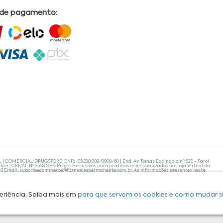
 de pagamento:
L | COMERCIAL DRUGSTORE|CNPJ: 05.230.009/0009-60 | End: Av. Tomas Espindola nº 630 - Farol
lves, CRF/AL Nº 2558 OBS: Preços exclusivos para produtos comercializados na Loja Virtual da
30 Email:
suporteecommerce@farmaciapermanente.com.br
. As informações presentes neste
 orientações de um profissional da área médica. Apenas o médico está capacitado para
s persistirem, um médico deve ser consultado. A Farmácia Permanente trabalha com as
 compras com tranquilidade. A privacidade e a segurança dos clientes são compromissos da
isponibilidade de produto em nosso estoque.
eriência. Saiba mais em
para que servem os cookies e como mudar s