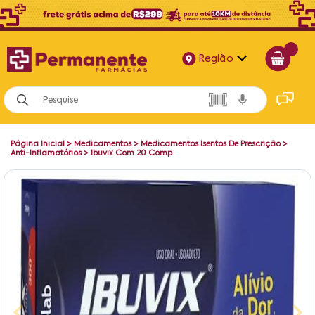
Região
Alagoas
Bahia
Página Inicial
>
Medicamentos
>
Medicamentos Isentos De Prescrição
>
Paraíba
Anti-Inflamatórios
>
Ibuvix Com 20 Comp
Pernambuco