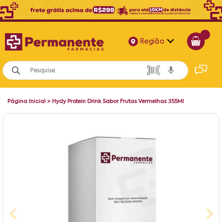
Região
Alagoas
Bahia
Página Inicial
>
Hydy Protein Drink Sabor Frutas Vermelhas 355Ml
Paraíba
Pernambuco