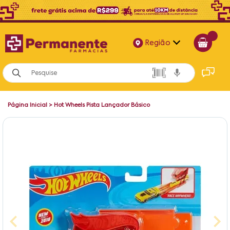
Região
Alagoas
Bahia
Página Inicial
>
Hot Wheels Pista Lançador Básico
Paraíba
Pernambuco