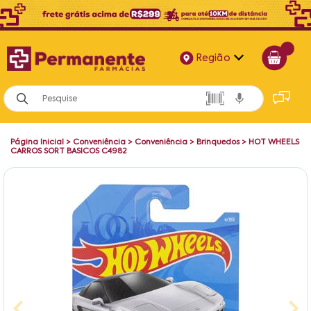
Região
Alagoas
Bahia
Página Inicial
>
Conveniência
>
Conveniência
>
Brinquedos
>
HOT WHEELS
Paraíba
CARROS SORT BASICOS C4982
Pernambuco