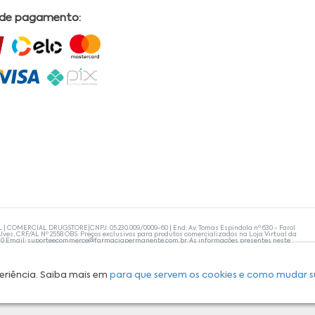
 de pagamento:
L | COMERCIAL DRUGSTORE|CNPJ: 05.230.009/0009-60 | End: Av. Tomas Espindola nº 630 - Farol
lves, CRF/AL Nº 2558 OBS: Preços exclusivos para produtos comercializados na Loja Virtual da
30 Email:
suporteecommerce@farmaciapermanente.com.br
. As informações presentes neste
 orientações de um profissional da área médica. Apenas o médico está capacitado para
s persistirem, um médico deve ser consultado. A Farmácia Permanente trabalha com as
 compras com tranquilidade. A privacidade e a segurança dos clientes são compromissos da
isponibilidade de produto em nosso estoque.
eriência. Saiba mais em
para que servem os cookies e como mudar s