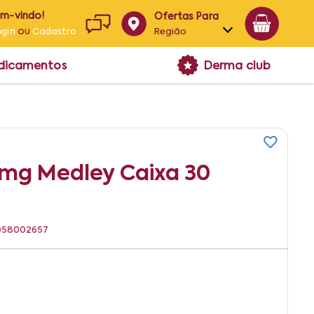
em-vindo!
Ofertas Para
ou
Região
ogin
Cadastro
Alagoas
edicamentos
Derma club
Bahia
Paraíba
Pernambuco
5mg Medley Caixa 30
91058002657