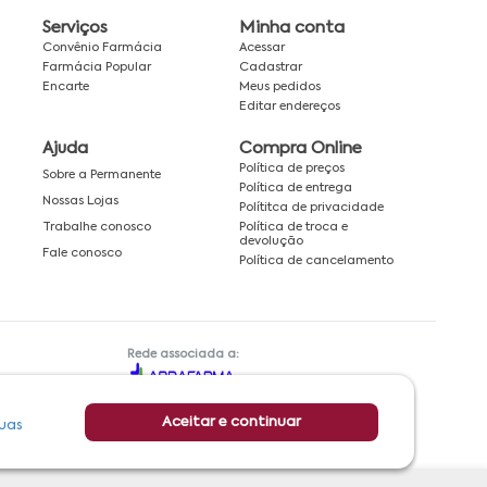
Serviços
Minha conta
Convênio Farmácia
Acessar
Farmácia Popular
Cadastrar
Encarte
Meus pedidos
Editar endereços
Ajuda
Compra Online
Política de preços
Sobre a Permanente
Política de entrega
Nossas Lojas
Polítitca de privacidade
Política de troca e
Trabalhe conosco
devolução
Fale conosco
Política de cancelamento
Rede associada a:
Aceitar e continuar
uas