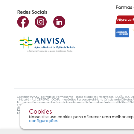
Formas
Redes Sociais
Copyright ©? 2021 Farmácias Permanente - Todos os direitos reservados. RAZÃO SOCIA
- Maceió - AL| CEP:57.051-000 Farmacêutica Responsável: Maria Cristiene de Oliveira A
Farmácias Permanente | Horário de Atendimento: De Segunda à Sexta das 8h00 às 17h
site não devem ser utilizadas para automedicação e, de forma alguma, substituem as
diagnosticar problemas de saúde e prescrever o tratamento adequado. Se os sintoma
tecnologias mais avançadas de proteção de dados, para que você possa realizar suas
Cookies
Farmácias Permanente. Todos os pedidos efetuados estão sujeitos à confirmação da d
Nosso site usa cookies para oferecer uma melhor exp
configurações.