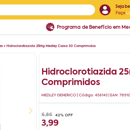
Seja b
Faça
L
Programa de Benefício em M
es
>
Hidroclorotiazida 25Mg Medley Caixa 30 Comprimidos
Hidroclorotiazida 2
Comprimidos
MEDLEY GENERICO
| Código: 456143 | EAN: 78
6,86
42% OFF
3,99