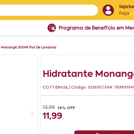
Seja b
Faça
L
Programa de Benefício em M
e Monange 200Ml Flor De Lavanda
Hidratante Monang
COTY BRASIL
| Código: 553690 | EAN: 78989194
13,99
14% OFF
11,99