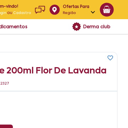
em-vindo!
Ofertas Para
ou
Região
ogin
Cadastro
Alagoas
edicamentos
Derma club
Bahia
Paraíba
Pernambuco
e 200ml Flor De Lavanda
12327