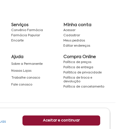
Serviços
Minha conta
Convênio Farmácia
Acessar
Farmácia Popular
Cadastrar
Encarte
Meus pedidos
Editar endereços
Ajuda
Compra Online
Política de preços
Sobre a Permanente
Política de entrega
Nossas Lojas
Polítitca de privacidade
Política de troca e
Trabalhe conosco
devolução
Fale conosco
Política de cancelamento
Rede associada a:
Aceitar e continuar
uas