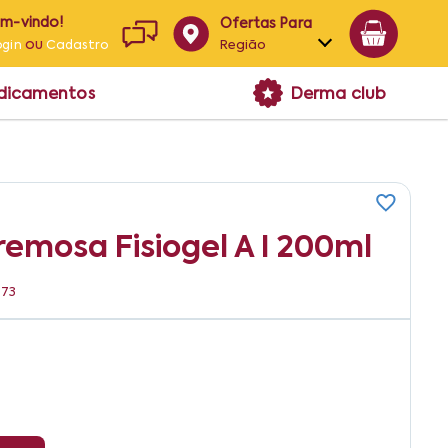
em-vindo!
Ofertas Para
ou
Região
ogin
Cadastro
Alagoas
edicamentos
Derma club
Bahia
Paraíba
Pernambuco
emosa Fisiogel A I 200ml
373