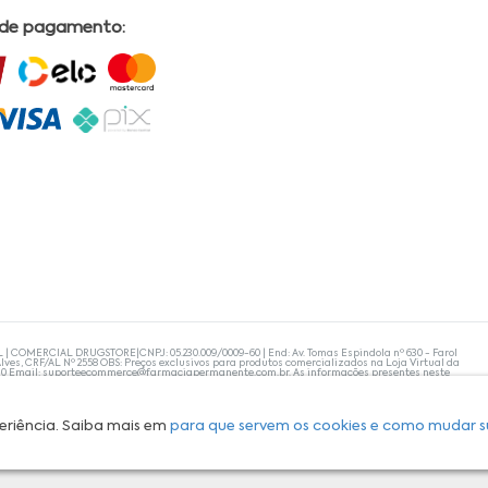
 de pagamento:
L | COMERCIAL DRUGSTORE|CNPJ: 05.230.009/0009-60 | End: Av. Tomas Espindola nº 630 - Farol
lves, CRF/AL Nº 2558 OBS: Preços exclusivos para produtos comercializados na Loja Virtual da
30 Email:
suporteecommerce@farmaciapermanente.com.br
. As informações presentes neste
 orientações de um profissional da área médica. Apenas o médico está capacitado para
s persistirem, um médico deve ser consultado. A Farmácia Permanente trabalha com as
 compras com tranquilidade. A privacidade e a segurança dos clientes são compromissos da
isponibilidade de produto em nosso estoque.
eriência. Saiba mais em
para que servem os cookies e como mudar s