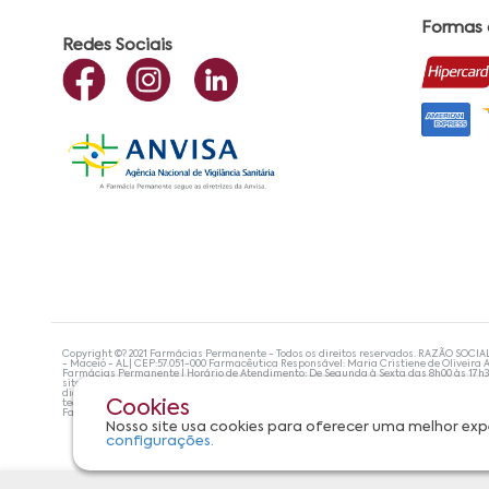
Formas
Redes Sociais
Copyright ©? 2021 Farmácias Permanente - Todos os direitos reservados. RAZÃO SOCIA
- Maceió - AL| CEP:57.051-000 Farmacêutica Responsável: Maria Cristiene de Oliveira A
Farmácias Permanente | Horário de Atendimento: De Segunda à Sexta das 8h00 às 17h
site não devem ser utilizadas para automedicação e, de forma alguma, substituem as
diagnosticar problemas de saúde e prescrever o tratamento adequado. Se os sintoma
tecnologias mais avançadas de proteção de dados, para que você possa realizar suas
Cookies
Farmácias Permanente. Todos os pedidos efetuados estão sujeitos à confirmação da d
Nosso site usa cookies para oferecer uma melhor exp
configurações.