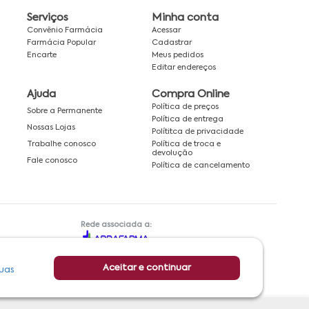
Serviços
Minha conta
Convênio Farmácia
Acessar
Farmácia Popular
Cadastrar
Encarte
Meus pedidos
Editar endereços
Ajuda
Compra Online
Política de preços
Sobre a Permanente
Política de entrega
Nossas Lojas
Polítitca de privacidade
Política de troca e
Trabalhe conosco
devolução
Fale conosco
Política de cancelamento
Rede associada a:
Aceitar e continuar
uas