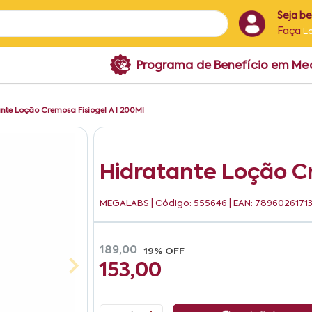
Seja b
Faça
L
Programa de Benefício em M
nte Loção Cremosa Fisiogel A I 200Ml
Hidratante Loção Cr
MEGALABS
| Código: 555646 | EAN: 7896026171
189,00
19% OFF
153,00