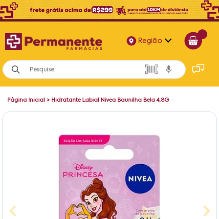
Região
Alagoas
Bahia
Página Inicial
>
Hidratante Labial Nivea Baunilha Bela 4,8G
Paraíba
Pernambuco