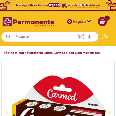
Região
Alagoas
Bahia
Página Inicial
>
Hidratante Labial Carmed Coca Cola Marrom 10G
Paraíba
Pernambuco